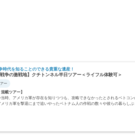
争時代を知ることのできる貴重な遺産！
戦争の激戦地】クチトンネル半日ツアー＜ライフル体験可＞
アー
・混載ツアー】
争当時、アメリカ軍が存在を知りつつも、攻略できなかったとされるベトコン
アメリカ軍を撃退にまで追いやったベトナム人の作戦の数々や彼らの暮らしぶ
・