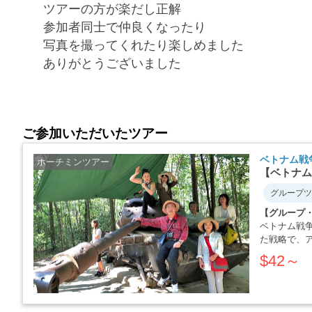
ツアーの方が楽だし正解
参加者同士で仲良くなったり
写真を撮ってくれたり楽しめました
ありがとうございました
ご参加いただいたツアー
ベトナム戦
ホーチミンツアー
【ベトナム
グループツ
【グループ
ベトナム戦
た戦略で、
か・・・・
$42～