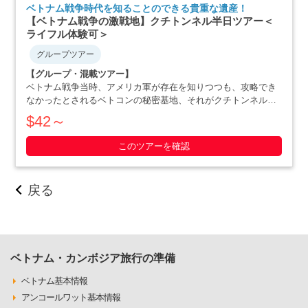
ベトナム戦争時代を知ることのできる貴重な遺産！
【ベトナム戦争の激戦地】クチトンネル半日ツアー＜
ライフル体験可＞
グループツアー
【グループ・混載ツアー】
ベトナム戦争当時、アメリカ軍が存在を知りつつも、攻略でき
なかったとされるベトコンの秘密基地、それがクチトンネルで
す。小柄な体格を活かした戦略で、アメリカ軍を撃退にまで追
$42～
いやったベトナム人の作戦の数々や彼らの暮らしぶりを追体験
できます。ホーチミン滞在最終日や、午後か・・・・・
このツアーを確認
戻る
ベトナム・カンボジア旅行の準備
ベトナム基本情報
アンコールワット基本情報