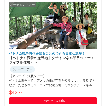
ホーチミンツアー
ベトナム戦争時代を知ることのできる貴重な遺産！
【ベトナム戦争の激戦地】クチトンネル半日ツアー＜
ライフル体験可＞
グループツアー
【グループ・混載ツアー】
ベトナム戦争当時、アメリカ軍が存在を知りつつも、攻略でき
なかったとされるベトコンの秘密基地、それがクチトンネルで
す。小柄な体格を活かした戦略で、アメリカ軍を撃退にまで追
$42～
いやったベトナム人の作戦の数々や彼らの暮らしぶりを追体験
できます。ホーチミン滞在最終日や、午後か・・・・・
このツアーを確認