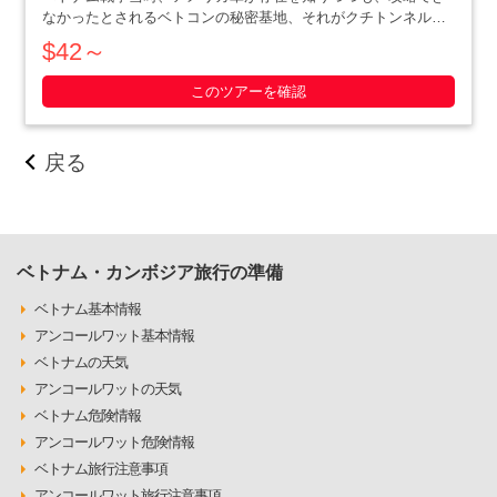
なかったとされるベトコンの秘密基地、それがクチトンネルで
す。小柄な体格を活かした戦略で、アメリカ軍を撃退にまで追
$42～
いやったベトナム人の作戦の数々や彼らの暮らしぶりを追体験
できます。ホーチミン滞在最終日や、午後か・・・・・
このツアーを確認
戻る
ベトナム・カンボジア旅行の準備
ベトナム基本情報
アンコールワット基本情報
ベトナムの天気
アンコールワットの天気
ベトナム危険情報
アンコールワット危険情報
ベトナム旅行注意事項
アンコールワット旅行注意事項