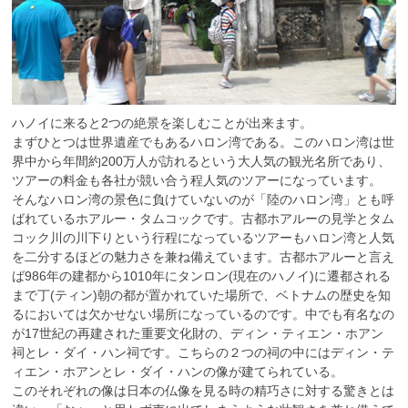
ハノイに来ると2つの絶景を楽しむことが出来ます。
まずひとつは世界遺産でもあるハロン湾である。このハロン湾は世
界中から年間約200万人が訪れるという大人気の観光名所であり、
ツアーの料金も各社が競い合う程人気のツアーになっています。
そんなハロン湾の景色に負けていないのが「陸のハロン湾」とも呼
ばれているホアルー・タムコックです。古都ホアルーの見学とタム
コック川の川下りという行程になっているツアーもハロン湾と人気
を二分するほどの魅力さを兼ね備えています。古都ホアルーと言え
ば986年の建都から1010年にタンロン(現在のハノイ)に遷都される
まで丁(ティン)朝の都が置かれていた場所で、ベトナムの歴史を知
るにおいては欠かせない場所になっているのです。中でも有名なの
が17世紀の再建された重要文化財の、ディン・ティエン・ホアン
祠とレ・ダイ・ハン祠です。こちらの２つの祠の中にはディン・テ
ィエン・ホアンとレ・ダイ・ハンの像が建てられている。
このそれぞれの像は日本の仏像を見る時の精巧さに対する驚きとは