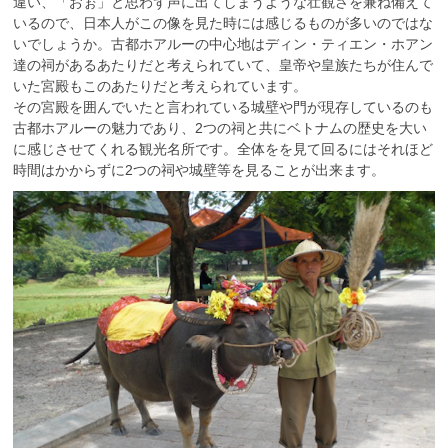
違い、「おぉ」と思わず声に出てしまうような壮観さを兼ね備えて
いるので、日本人がこの像を見た時には感じるものが多いのではな
いでしょうか。古都ホアルーの中心地はディン・ティエン・ホアン
達の祠があるあたりだと考えられていて、皇帝や皇族たちが住んで
いた宮殿もこのあたりだと考えられています。
その宮殿を囲んでいたと言われている城壁や門が現存しているのも
古都ホアルーの魅力であり、2つの祠と共にベトナムの歴史を大い
に感じさせてくれる観光名所です。全体をを見て回るにはそれほど
時間はかからずに2つの祠や城壁等を見ることが出来ます。