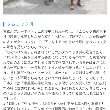
タムコック川
古都ホアルーでベトナムの歴史に触れた後は、タムコック川の川下
りで静観な風景を見ながら癒やしの時をご堪能下さい。なぜ観光客
の多くがタムコックにて川下りをするのかという理由はタムコック
の景色を見たいからなのです。
「陸のハロン湾」と称されているのがタムコック川の景色であり、
ハロン湾と人気を二分する要因になっているものです。石灰岩が削
れて山のように見えてしまう景色で構成されている景色はまさに圧
巻の一言に限り、一度見てしまうと頭から離れることはないでしょ
う。それほどの強いイメージを、ボートのこぐ音以外は何も聞こえ
ないという環境から与えるというのは本物だということでしょう。
日本人には「水墨画の様な景色」と表現するのが見てない人に説明
する時に適切な表現かも知れません。特にあまり天気が良くない時
のタムコック川ほどその表現を如実に現している景色は他にはない
でしょう。
約2時間の川下りの最中には鍾乳石の垂れ下がる真っ暗な洞窟を3
箇所通り抜けます。手を伸ばせば鍾乳石に触れるぐらい狭い洞窟の