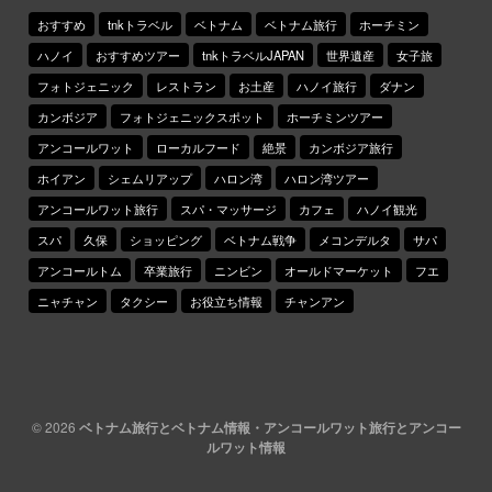
おすすめ
tnkトラベル
ベトナム
ベトナム旅行
ホーチミン
ハノイ
おすすめツアー
tnkトラベルJAPAN
世界遺産
女子旅
フォトジェニック
レストラン
お土産
ハノイ旅行
ダナン
カンボジア
フォトジェニックスポット
ホーチミンツアー
アンコールワット
ローカルフード
絶景
カンボジア旅行
ホイアン
シェムリアップ
ハロン湾
ハロン湾ツアー
アンコールワット旅行
スパ・マッサージ
カフェ
ハノイ観光
スパ
久保
ショッピング
ベトナム戦争
メコンデルタ
サパ
アンコールトム
卒業旅行
ニンビン
オールドマーケット
フエ
ニャチャン
タクシー
お役立ち情報
チャンアン
© 2026
ベトナム旅行とベトナム情報・アンコールワット旅行とアンコー
ルワット情報