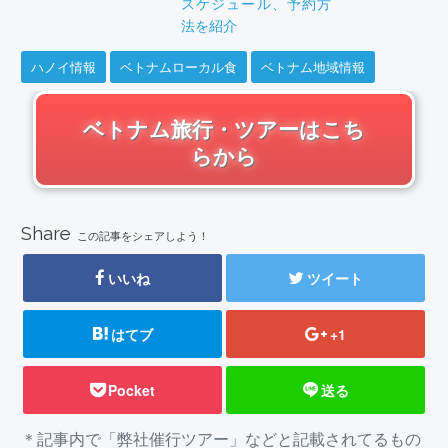
スケジュール、予約方
法を紹介
ハノイ情報
ベトナムローカル食
ベトナム地域情報
ベトナム旅行・ツアーはこち
らから
Share
この記事をシェアしよう！
いいね
ツイート
はてブ
+1
Pocket
送る
＊記事内で「弊社催行ツアー」などと記載されてるもの