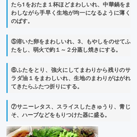
たら1をおたま１杯ほどまわしいれ、中華鍋をま
わしながら手早く生地が均一になるように薄く
のばす。
⑤溶いた卵をまわしいれ、3、もやしをのせてふ
たをし、弱火で約１～２分蒸し焼きにする。
⑥ふたをとり、強火にしてまわりから残りのサ
ラダ油１をまわしいれ、生地のまわりがはがれ
てきたらふたつ折りにする。
⑦サニーレタス、スライスしたきゅうり、青じ
そ、ハーブなどをもりつけた器に盛る。