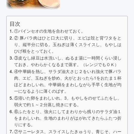
目次
①バインセオの生地を合わせておく。
② 豚バラ肉はひと口大に切り、エビは殻と背ワタをと
り、縦半分に切る。玉ねぎは薄くスライスし、もやしは
ひげ根をとっておく。
③皮なし緑豆は水洗いし、ぬるま湯に一時間くらい浸し
ておき、やわらかくなるまで蒸す。（レンジでもＯＫ）
④中華鍋を熱し、サラダ油大さじ２をいれ強火で豚バラ
肉、エビ、玉ねぎを炒め、火がとおったら1をおたま１杯
ほどまわしいれ、中華鍋をまわしながら手早く生地が均
一になるように薄くのばす。
⑤溶いた卵をまわしいれ、3、もやしをのせてふたをし、
弱火で約１～２分蒸し焼きにする。
⑥ふたをとり、強火にしてまわりから残りのサラダ油１
をまわしいれ、生地のまわりがはがれてきたらふたつ折
りにする。
⑦サニーレタス、スライスしたきゅうり、青じそ、ハー