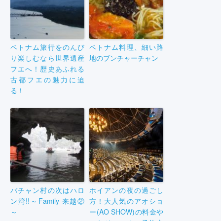
ベトナム旅行をのんび
ベトナム料理、細い路
り楽しむなら世界遺産
地のブンチャーチャン
フエへ！歴史あふれる
古都フエの魅力に迫
る！
バチャン村の次はハロ
ホイアンの夜の過ごし
ン湾!!～Family 来越②
方！大人気のアオショ
～
ー(AO SHOW)の料金や