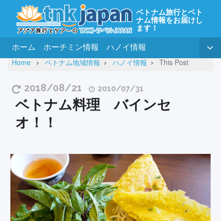
ベトナム旅行とベト
ナム情報をお届けし
ます！
ホーム
ホーチミン情報
ハノイ情報
Home
ベトナム地域情報
ハノイ情報
This Post
2018/08/21
2010/07/31
ベトナム料理 バインセ
オ！！