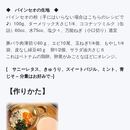
◆ バインセオの生地 ◆
バインセオの粉（手にはいらない場合はこちらのレシピで
♪）100g、ターメリック大さじ1/4、ココナッツミルク（缶
詰）60cc、水75cc、塩少々、万能ねぎ（小口切り）適宜
豚バラ肉薄切り60ｇ、エビ10尾、玉ねぎ1/4個、もやし1/4
袋、皮なし緑豆40ｇ 卵1/2個、サラダ油大さじ６
これはベトナムの鶏卵。卵黄がみごとなほどにオレンジ。
[ サニーレタス、きゅうり、スイートバジル、ミント、青
じそ – 分量はお好みで -]
【作りかた】