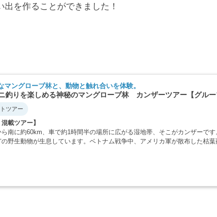
い出を作ることができました！
なマングローブ林と、動物と触れ合いを体験。
ニ釣りを楽しめる神秘のマングローブ林 カンザーツアー【グルー
トツアー
・混載ツアー】
から南に約60km、車で約1時間半の場所に広がる湿地帯、そこがカンザーで
どの野生動物が生息しています。ベトナム戦争中、アメリカ軍が散布した枯葉
・・