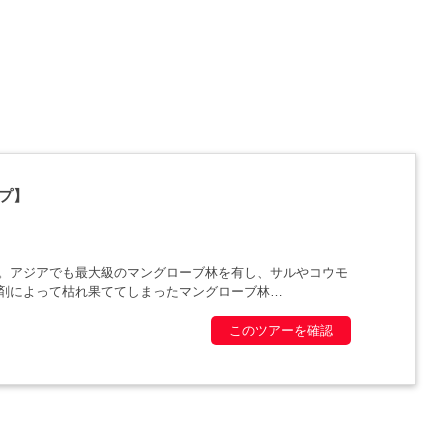
プ】
す。アジアでも最大級のマングローブ林を有し、サルやコウモ
剤によって枯れ果ててしまったマングローブ林
このツアーを確認