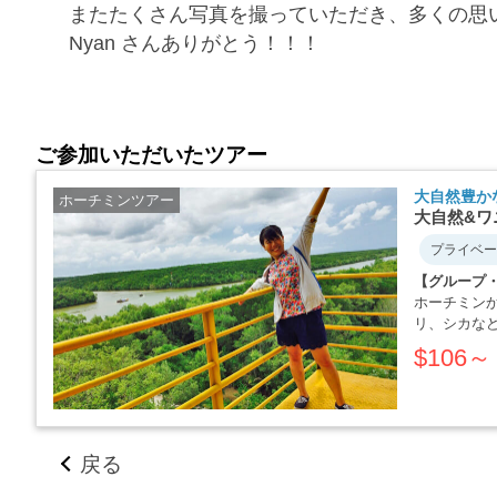
またたくさん写真を撮っていただき、多くの思
Nyan さんありがとう！！！
ご参加いただいたツアー
大自然豊か
ホーチミンツアー
大自然&ワ
プライベー
【グループ
ホーチミン
リ、シカな
が、・・・
$106～
戻る