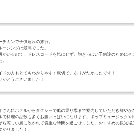
ーチミンで子供連れの旅行。
ルージングは最高でした。
供がいるので、ドレスコードを気にせず、飽きっぽい子供達のためにそ
た。
イドの方もとてもわかりやすく親切で、ありがたかったです！
りがとうございました！
オさんにホテルからタクシーで船の乗り場まで案内していただき鮮やか
ルで料理の品数も多くお腹いっぱいになります。ポップミュージックや
がら涼しい風に吹かれて貴重な時間を過ごせました。おすすめの観光場
助かりました！