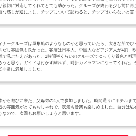
り親切に対応してくれてとても助かった。クルーズが終わる少し前に再
頃な感じが逆によし。チップについて訪ねると、チップはいらないと言
ィナークルーズは屋形船のようなものかと思っていたら、大きな船でび
スだし雰囲気も良かった。客層は日本人、中国人などアジア人が4割、欧
麗で見ごたえがあった。1時間半くらいのクルーズでゆっくり景色と料理を
ろうと思う。ガイドは付かず離れず、時折カメラマンになってくれた。
て非常に満足しました。
本から遊びに来た、父母弟の4人で参加しました。時間通りにホテルま
造の雰囲気がとてもおしゃれで、夜景も音楽も楽しめました。自分は駐
うなので、次回もお願いしょうと思います。