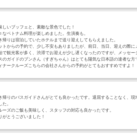
味しいブッフェと、素敵な景色でした！
々なベトナム料理が楽しめました。生演奏も。
き帰りは宿泊していたホテルまで送り迎えしてもらえました。
ットからの予約で、少し不安もありましたが、前日、当日、迎えの際に
始で観光客が多く、渋滞でお迎えが少し遅くなったのですが、メッセー
スのガイドのブンさん（すぎちゃん）はとても陽気な日本語の達者な方
ィナークルーズこちらの会社さんからの予約がとてもおすすめですよ！
き帰りのバスガイドさんがとても良かったです。退屈することなく、現
した。
ルーズのご飯も美味しく、スタッフの対応も良かったです。
りがとうございました！