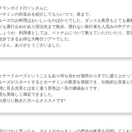
テランガイドのソンさんに
ーチミンの街並みを紹介してもらいつつ、港まで。
ルーズのお料理はおいしいものばかりでした。ダンスも夜景もとても素
りも通行止めがあり宿泊先まで散歩。慣れない旅行者を人混みの中アテ
しょうが、利用者としては、ベトナムについて教えていただいたり、翌
散歩できるお得な大晦日ツアーでした。
ンさん、ありがとうございました。
ィナークルーズということもあり待ち合わせ場所からすでに盛り上がっ
ルーズがスタートするとホーチミンの夜景を堪能でき、伝統的な音楽と
間に見る光景とは全く違う景色は一見の価値ありです。
理も美味しく満足できました。
台巡りに飽きた方へもオススメです!
迎だけかと思ったら、ガイドがホーチミンの歴史や夜景を説明してくれ