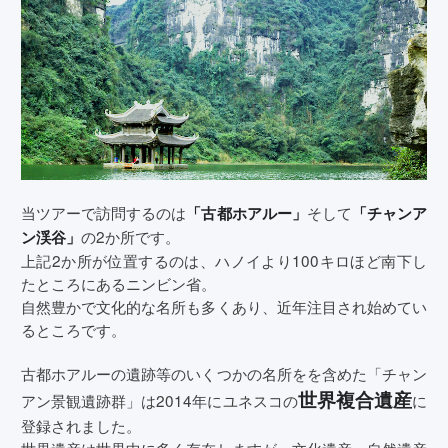
当ツアーで訪問するのは
そして
「古都ホアルー」
「チャンア
の2か所です。
ン渓谷」
上記2か所が位置するのは、ハノイより100キロほど南下し
たところにあるニンビン省。
自然豊かで文化的な名所も多くあり、近年注目され始めてい
るところです。
古都ホアルーの遺跡等のいくつかの名所をを含めた「チャン
世界複合遺産
アン景観遺跡群」は2014年にユネスコの
に
登録されました。
世界遺産は世界中に多く存在しますが、文化遺産、自然遺産