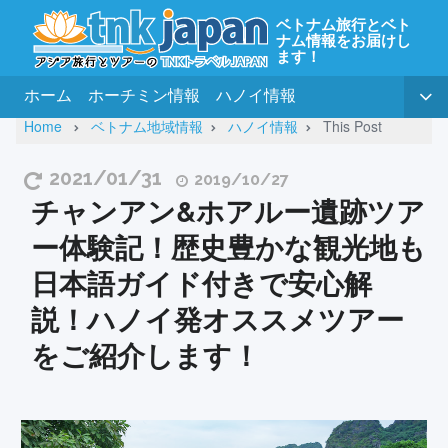
ベトナム旅行とベト
ナム情報をお届けし
ます！
ホーム
ホーチミン情報
ハノイ情報
Home
ベトナム地域情報
ハノイ情報
This Post
2021/01/31
2019/10/27
チャンアン&ホアルー遺跡ツア
ー体験記！歴史豊かな観光地も
日本語ガイド付きで安心解
説！ハノイ発オススメツアー
をご紹介します！