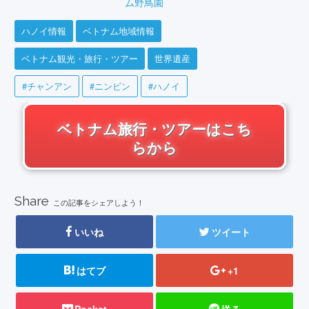
ム野鳥園
ハノイ情報
ベトナム地域情報
ベトナム観光・旅行・ツアー
世界遺産
#チャンアン
#ニンビン
#ハノイ
ベトナム旅行・ツアーはこち
らから
Share
この記事をシェアしよう！
いいね
ツイート
はてブ
+1