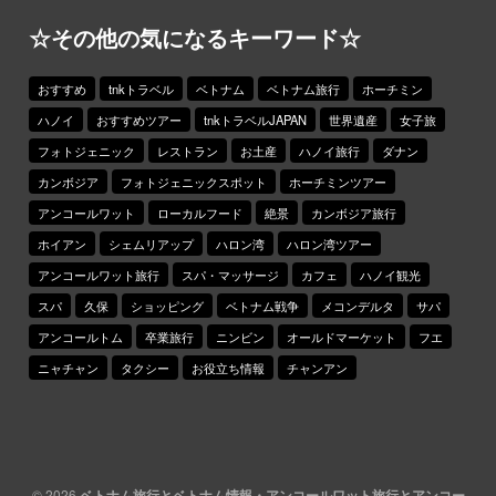
☆その他の気になるキーワード☆
おすすめ
tnkトラベル
ベトナム
ベトナム旅行
ホーチミン
ハノイ
おすすめツアー
tnkトラベルJAPAN
世界遺産
女子旅
フォトジェニック
レストラン
お土産
ハノイ旅行
ダナン
カンボジア
フォトジェニックスポット
ホーチミンツアー
アンコールワット
ローカルフード
絶景
カンボジア旅行
ホイアン
シェムリアップ
ハロン湾
ハロン湾ツアー
アンコールワット旅行
スパ・マッサージ
カフェ
ハノイ観光
スパ
久保
ショッピング
ベトナム戦争
メコンデルタ
サパ
アンコールトム
卒業旅行
ニンビン
オールドマーケット
フエ
ニャチャン
タクシー
お役立ち情報
チャンアン
© 2026
ベトナム旅行とベトナム情報・アンコールワット旅行とアンコー