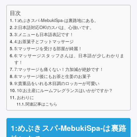
目次
1:めぶきスパ-MebukiSpa-は裏路地にある。
2:日本語対応OK!のスパは、心強いです。
3:メニューも日本語表記です！
4:お茶菓子とフットマッサージ
5:マッサージを受ける部屋が綺麗！
6:マッサージスタッフさんは、日本語が少しわかりま
す！
7:マッサージも痛くない！力加減が絶妙です！
8:マッサージ後にもお茶と生姜のお菓子
9:貴重品をいれる木目調のロッカーが可愛い
10:お土産にルームフレグランスはいかがですか？
おわりに
関連記事はこちら
1:めぶきスパ-MebukiSpa-は裏路