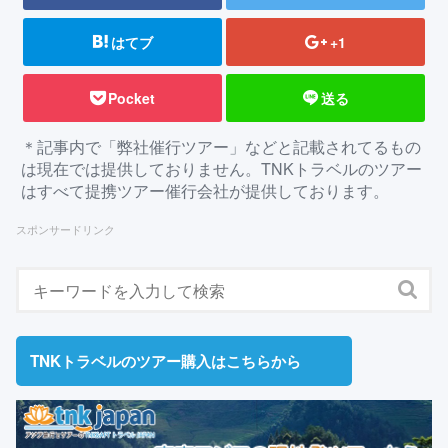
はてブ
+1
Pocket
送る
＊記事内で「弊社催行ツアー」などと記載されてるもの
は現在では提供しておりません。TNKトラベルのツアー
はすべて提携ツアー催行会社が提供しております。
スポンサードリンク
TNKトラベルのツアー購入はこちらから