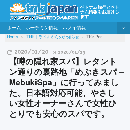
ベトナム旅行とベト
ナム情報をお届けし
ます！
ホーム
ホーチミン情報
ハノイ情報
Home
TNKトラベルからのお知らせ
This Post
2020/01/20
2020/01/19
【噂の隠れ家スパ】レタント
ン通りの裏路地「めぶきスパ –
MebukiSpa」に行ってみまし
た。日本語対応可能、やさし
い女性オーナーさんで女性ひ
とりでも安心のスパです。