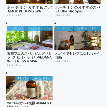
ホーチミンおすすめスパ
ホーチミンのおすすめスパ
★MOC PHUONG SPA
~Authentic Spa~
2012.12.03
2012.11.16
エステ・スパ・マッサージ・ネイル
エステ・スパ・マッサージ・ネイル
古都フエのスパ。ピルグリミ
ハノイでセレブになれちゃう
ッジビレッジ-VEDANA
場所
WELLNESS & SPA-
2012.05.12
2012.11.14
TNKトラベルからのお知らせ
2012年のSPA模様 ANAM QT