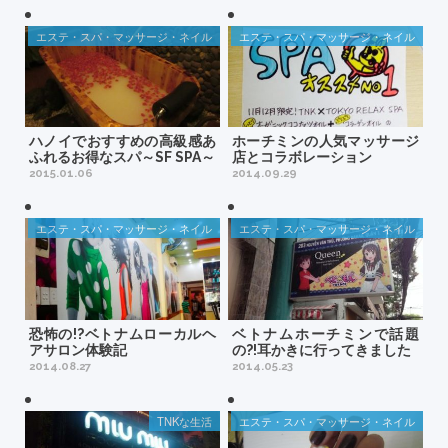
エステ・スパ・マッサージ・ネイル
エステ・スパ・マッサージ・ネイル
ハノイでおすすめの高級感あ
ホーチミンの人気マッサージ
ふれるお得なスパ～SF SPA～
店とコラボレーション
2015.01.06
2014.09.29
エステ・スパ・マッサージ・ネイル
エステ・スパ・マッサージ・ネイル
恐怖の!?ベトナムローカルヘ
ベトナムホーチミンで話題
アサロン体験記
の?!耳かきに行ってきました
2014.08.27
2014.05.23
TNKな生活
エステ・スパ・マッサージ・ネイル