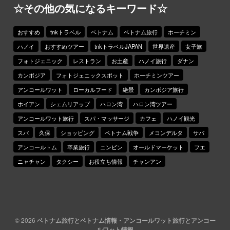
☆その他の気になるキーワード☆
おすすめ
tnkトラベル
ベトナム
ベトナム旅行
ホーチミン
ハノイ
おすすめツアー
tnkトラベルJAPAN
世界遺産
女子旅
フォトジェニック
レストラン
お土産
ハノイ旅行
ダナン
カンボジア
フォトジェニックスポット
ホーチミンツアー
アンコールワット
ローカルフード
絶景
カンボジア旅行
ホイアン
シェムリアップ
ハロン湾
ハロン湾ツアー
アンコールワット旅行
スパ・マッサージ
カフェ
ハノイ観光
スパ
久保
ショッピング
ベトナム戦争
メコンデルタ
サパ
アンコールトム
卒業旅行
ニンビン
オールドマーケット
フエ
ニャチャン
タクシー
お役立ち情報
チャンアン
© 2026
ベトナム旅行とベトナム情報・アンコールワット旅行とアンコー
ルワット情報