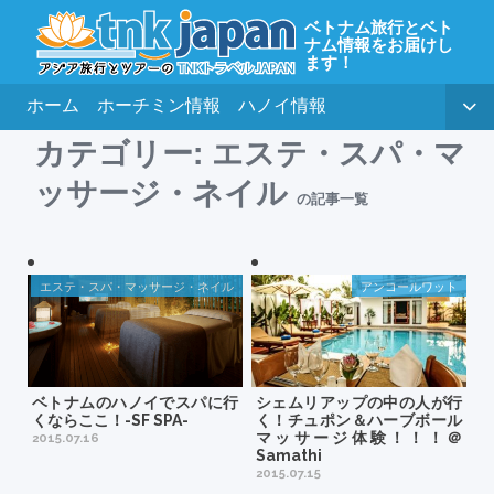
ベトナム旅行とベト
ナム情報をお届けし
ます！
ホーム
ホーチミン情報
ハノイ情報
カテゴリー:
エステ・スパ・マ
ッサージ・ネイル
の記事一覧
エステ・スパ・マッサージ・ネイル
アンコールワット
ベトナムのハノイでスパに行
シェムリアップの中の人が行
くならここ！-SF SPA-
く！チュポン＆ハーブボール
マッサージ体験！！！＠
2015.07.16
Samathi
2015.07.15