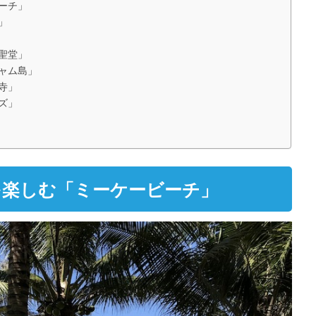
ーチ」
」
聖堂」
ャム島」
寺」
ズ」
を楽しむ「ミーケービーチ」