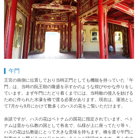
午門
王宮の南側に位置しており当時正門としても機能を持っていた「午
門」は、当時の阮王朝の隆盛を示すかのような煌びやかな作りをし
ています。まず午門にたどり着くまでには、当時敵の侵入を妨げる
ために作られた水濠を橋で渡る必要があります。現在は、蓮池とし
て7月から9月にかけて数多くのハスの花をご覧いただけます。
余談ですが、ハスの花はベトナムの国花に指定されています。ベト
ナムは昔から仏教の国として有名で、仏様が上に座ってたり等々、
ハスの花は仏教徒にとって大きな意味を持ちます。橋を渡り午門に