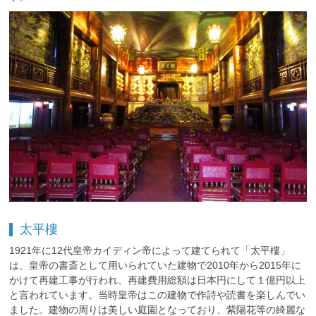
太平樓
1921年に12代皇帝カイディン帝によって建てられて「太平樓」
は、皇帝の書斎として用いられていた建物で2010年から2015年に
かけて再建工事が行われ、再建費用総額は日本円にして１億円以上
と言われています。当時皇帝はこの建物で作詩や読書を楽しんでい
ました。建物の周りは美しい庭園となっており、紫陽花等の綺麗な