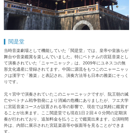
閲是堂
当時音楽劇場として機能していた「閲是堂」では、皇帝や皇族らが
舞台や音楽鑑賞を楽しんでいました。特にベトナムの宮廷音楽とし
て演奏されていた「ニャーニャック」は、2009年にユネスコの無
形文化遺産に登録されてます。中国に源流をもつこのニャーニャッ
クは漢字で「雅楽」と表記され、演奏方法等も日本の雅楽にそっく
りです。
元々宮中で演奏されていたこのニャーニャックですが、阮王朝の滅
亡やベトナム戦争勃発により消滅の危機にありましたが、フエ大学
に宮廷音楽コースが設置される等の影響で、現在では気軽に鑑賞す
ることが出来ます。ここ閲是堂でも現在1日２回４０分間の定期演
奏が行われており、追加料金を払うことで鑑賞出来ます。公演時間
外は、内部に展示された宮廷楽器等や仮面等を見ることができま
す。