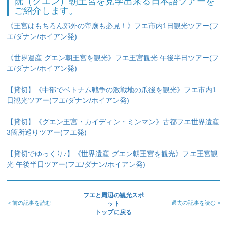
阮（グエン）朝王宮を見学出来る日本語ツアーを
ご紹介します。
《王宮はもちろん郊外の帝廟も必見！》フエ市内1日観光ツアー(フ
エ/ダナン/ホイアン発)
《世界遺産 グエン朝王宮を観光》フエ王宮観光 午後半日ツアー(フ
エ/ダナン/ホイアン発)
【貸切】《中部でベトナム戦争の激戦地の爪後を観光》フエ市内1
日観光ツアー(フエ/ダナン/ホイアン発)
【貸切】《グエン王宮・カイディン・ミンマン》古都フエ世界遺産
3箇所巡りツアー(フエ発)
【貸切でゆっくり♪】《世界遺産 グエン朝王宮を観光》フエ王宮観
光 午後半日ツアー(フエ/ダナン/ホイアン発)
フエと周辺の観光スポ
＜前の記事を読む
過去の記事を読む >
ット
トップに戻る