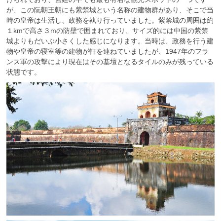
が、この阮朝王朝にも紫禁城という名称の建物群があり、そこで当
時の皇帝は生活し、政務を執り行っていました。紫禁城の周囲は約
１kmで高さ３mの防壁で囲まれており、サイズ的には中国の紫禁
城よりもだいぶ小さくした感じになります。当時は、政務を行う建
物や皇帝の寝室等の建物が軒を連ねていましたが、1947年のフラ
ンス軍の攻撃により現在はその基壇となるタイルのみが残っている
状態です。