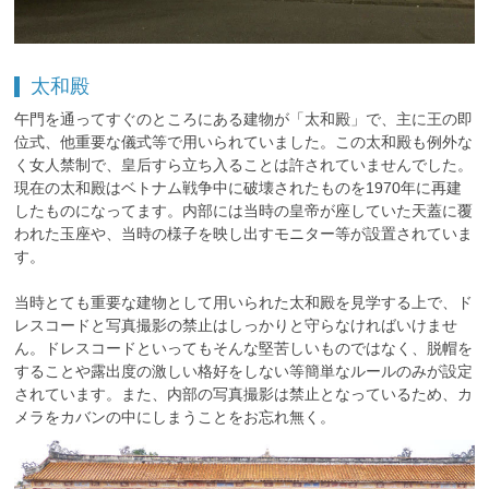
太和殿
午門を通ってすぐのところにある建物が「太和殿」で、主に王の即
位式、他重要な儀式等で用いられていました。この太和殿も例外な
く女人禁制で、皇后すら立ち入ることは許されていませんでした。
現在の太和殿はベトナム戦争中に破壊されたものを1970年に再建
したものになってます。内部には当時の皇帝が座していた天蓋に覆
われた玉座や、当時の様子を映し出すモニター等が設置されていま
す。
当時とても重要な建物として用いられた太和殿を見学する上で、ド
レスコードと写真撮影の禁止はしっかりと守らなければいけませ
ん。ドレスコードといってもそんな堅苦しいものではなく、脱帽を
することや露出度の激しい格好をしない等簡単なルールのみが設定
されています。また、内部の写真撮影は禁止となっているため、カ
メラをカバンの中にしまうことをお忘れ無く。