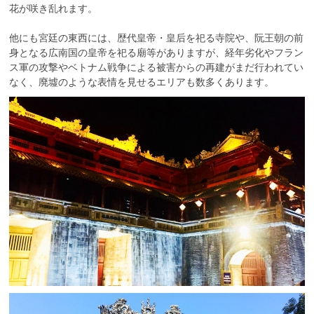
花が咲き乱れます。
他にも宮廷の東西には、歴代皇帝・皇后を祀る寺院や、阮王朝の前
身となる広南国の皇帝を祀る廟等がありますが、経年劣化やフラン
ス軍の攻撃やベトナム戦争による被害からの再建がまだ行われてい
なく、廃墟のような表情を見せるエリアも数多くあります。