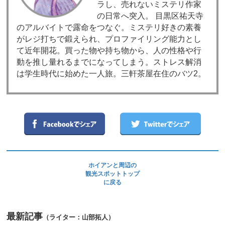
ラし、売れないミステリ作家
の日常へ突入。 目黒区祐天寺
のアルバイトで露命をつなぐ。ミステリ好きの素養
がレジ打ちで鍛えられ、プロファイリング能力とし
て近年開花。買った物や持ち物から、人の性格や行
動を推し量れるまでになってしまう。ストレス解消
は学生時代に始めた一人旅。三軒茶屋在住のバツ2。
ホイアンと周辺の
観光スポットトップ
に戻る
最新記事
（ライター：山部拓人）