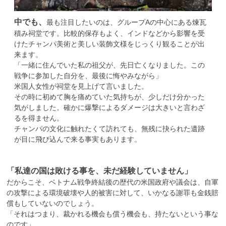
中でも、
最も注目したいのは、グループAの中心にある煉瓦
積み祠堂です。比較的保存もよく、インドなどから影響を受
けたチャンパ美術と美しい装飾文様をじっくり観ることが出
来ます。
「一緒に住んでいた私の祖父が、先日亡くなりました。この
戦争に参加した自分を、最後に悔やみながら」
米国人女性が祠堂を見上げて言いました。
その時に初めて胸を痛めていた気持ちが、少しだけ分かった
気がしました。確かに爆撃によるダメージは大きいと言わざ
るを得ません。
チャンパの文化に触れたくて訪れても、無残に抉られた遺跡
が目に飛び込んで来る事実もあります。
「私達の国は敗ける事を、未だ経験していません」
だからこそ、ベトナム戦争終結後の歴代の米国政府や議会は、自軍
の攻撃による環境破壊や人的被害に対して、いかなる謝罪も金銭賠
償もしていないのでしょう。
「それはつまり、裁かれる機会も償う機会も、持たないという事な
のです」