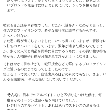
いブロンドを無造作にひとまとめにして、シャツを捲りあげ
ます。
彼女もまた謎多き存在でした。どこが〈謎多き〉なのかと言うと、
僕のプロファイリングで、希少な旅行者に該当するからです。
おっといけない。
また悪い癖が出てしまいました。いつも書いていますが、普段はレ
ジ打ちのアルバイトをしています。数年が過ぎた頃からでしょう
か。多くの人間と商品を同時に目にするうちに、その買い物や持ち
物から、人物像や行動が分類されて浮かぶようになりました。
それはやがて膨れ上がり、犯罪捜査などで耳にするプロファイリン
グに近いものにまでなってしまったのです。
笑えるようで笑えない。自慢出来るほどのものでもない。まぁ、い
わゆる職業病。 そんな扱いにしておいてください。
そんな、
日本でのアルバイトにひと区切りをつけた僕は、何
度目かのミーソン遺跡へ足を向けていました。
レジ打ちのアルバイトも、あれはあれでストレスの溜まる仕