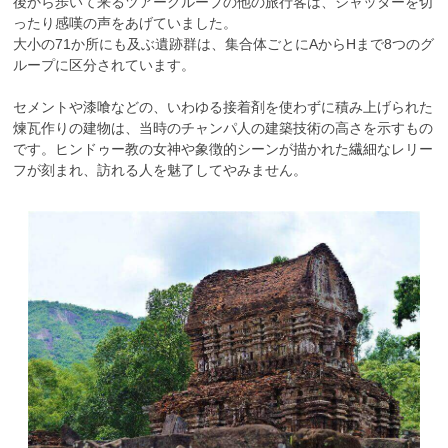
後から歩いて来るツアーグループの他の旅行客は、シャッターを切
ったり感嘆の声をあげていました。
大小の71か所にも及ぶ遺跡群は、集合体ごとにAからHまで8つのグ
ループに区分されています。
セメントや漆喰などの、いわゆる接着剤を使わずに積み上げられた
煉瓦作りの建物は、当時のチャンパ人の建築技術の高さを示すもの
です。ヒンドゥー教の女神や象徴的シーンが描かれた繊細なレリー
フが刻まれ、訪れる人を魅了してやみません。