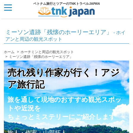
ベトナム旅行とツアーのTNKトラベルJAPAN
ミーソン遺跡「残懐のホーリーエリア」
- ホイ
アンと周辺の観光スポット
ホーム
ホーチミンと周辺の観光スポット
ミーソン遺跡「残懐のホーリーエリア」
売れ残り作家が行く！アジ
ア旅行記
旅を通して現地のおすすめ観光スポッ
トや近況を
ちょっとミステリーにご紹介します
旅人・作家：山部拓人