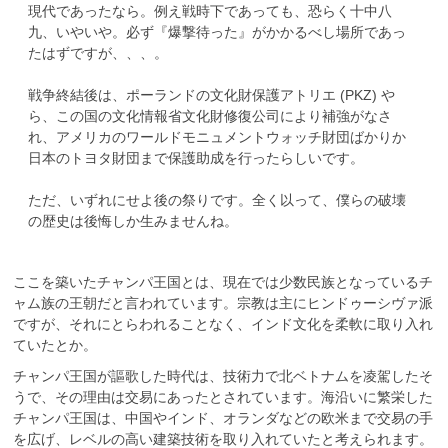
現代であったなら。例え戦時下であっても、恐らく十中八
九、いやいや。必ず『爆撃待った』がかかるべし場所であっ
たはずですが、、、。
戦争終結後は、ポーランドの文化財保護アトリエ (PKZ) や
ら、この国の文化情報省文化財修復公司により補強がなさ
れ、アメリカのワールドモニュメントウォッチ財団ばかりか
日本のトヨタ財団まで保護助成を行ったらしいです。
ただ、いずれにせよ後の祭りです。全く以って、僕らの破壊
の歴史は後悔しか生みませんね。
ここを築いたチャンパ王国とは、現在では少数民族となっているチ
ャム族の王朝だと言われています。宗教は主にヒンドゥーシヴァ派
ですが、それにとらわれることなく、インド文化を柔軟に取り入れ
ていたとか。
チャンパ王国が謳歌した時代は、技術力で北ベトナムを凌駕したそ
うで、その理由は交易にあったとされています。海沿いに繁栄した
チャンパ王国は、中国やインド、オランダなどの欧米まで交易の手
を広げ、レベルの高い建築技術を取り入れていたと考えられます。