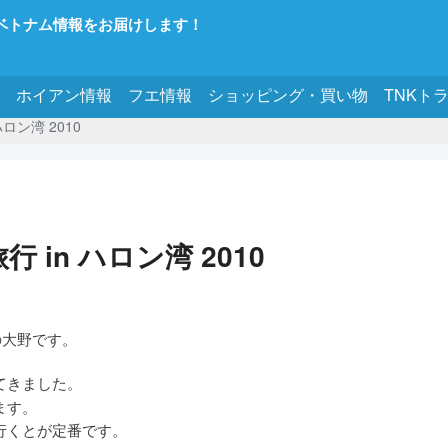
ベトナム情報をお届けします！
ホイアン情報
フエ情報
ショッピング・買い物
TNKト
ロン湾 2010
 in ハロン湾 2010
の大野です。
てきました。
ます。
行くとが定番です。