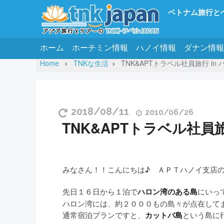
ベトナム旅行と
ホーム
ホーチミン情報
ハノイ情報
ダナン情報
Home
TNKな生活
TNK&APTトラベル社員旅行 in ハ
2018/08/11
2010/06/26
TNK&APTトラベル社員旅行
みなさん！！こんにちは♪ ＡＰＴハノイ支店
先日１６日から１泊で
にいっ
ハロン湾のある島
ハロン湾には、約２０００もの島々が点在して
通常宿泊プランですと、
という島に
カットバ島