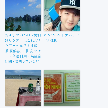
おすすめのハロン湾日
V-POP?!ベトナムアイ
帰りツアーはこれだ！
ドル発見
ツアーの見所を比較、
徹底解説！格安ツア
ー・高速利用・展望台
訪問・貸切プランなど