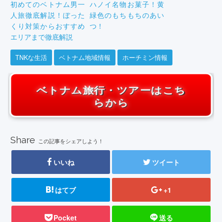
初めてのベトナム男一
ハノイ名物お菓子！黄
人旅徹底解説！ぼった
緑色のもちもちのあい
くり対策からおすすめ
つ！
エリアまで徹底解説
TNKな生活
ベトナム地域情報
ホーチミン情報
ベトナム旅行・ツアーはこち
らから
Share
この記事をシェアしよう！
いいね
ツイート
はてブ
+1
Pocket
送る