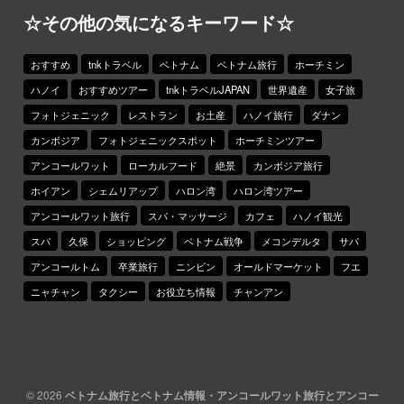
☆その他の気になるキーワード☆
おすすめ
tnkトラベル
ベトナム
ベトナム旅行
ホーチミン
ハノイ
おすすめツアー
tnkトラベルJAPAN
世界遺産
女子旅
フォトジェニック
レストラン
お土産
ハノイ旅行
ダナン
カンボジア
フォトジェニックスポット
ホーチミンツアー
アンコールワット
ローカルフード
絶景
カンボジア旅行
ホイアン
シェムリアップ
ハロン湾
ハロン湾ツアー
アンコールワット旅行
スパ・マッサージ
カフェ
ハノイ観光
スパ
久保
ショッピング
ベトナム戦争
メコンデルタ
サパ
アンコールトム
卒業旅行
ニンビン
オールドマーケット
フエ
ニャチャン
タクシー
お役立ち情報
チャンアン
© 2026
ベトナム旅行とベトナム情報・アンコールワット旅行とアンコー