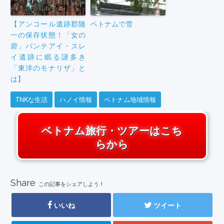
【アンコール遺跡郡随
ベトナムで雪
一の保存状態！「女の
砦」バンテアイ・スレ
イ遺跡に眠る謎多き
「東洋のモナリザ」と
は】
TNKな生活
ハノイ情報
ベトナム地域情報
ベトナム旅行・ツアーはこち
らから
Share
この記事をシェアしよう！
いいね
ツイート