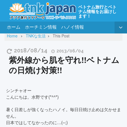
ベトナム旅行とベト
ナム情報をお届けし
ます！
ホーム
ホーチミン情報
ハノイ情報
Home
TNKな生活
This Post
2018/08/14
2013/06/04
紫外線から肌を守れ!!ベトナム
の日焼け対策!!
シンチャオー
こんにちは。水野です(*^^*)
暑く日差しが強くなったハノイ。毎日日焼け止めは欠かせま
せん。
日本ではしてなかったのに…(–;)