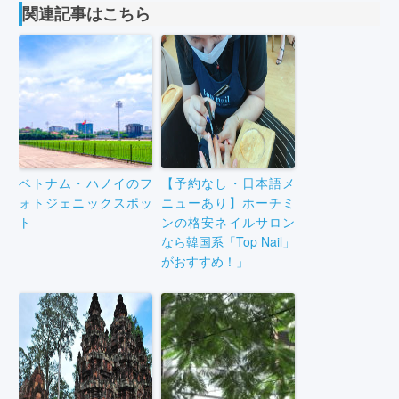
関連記事はこちら
ベトナム・ハノイのフ
【予約なし・日本語メ
ォトジェニックスポッ
ニューあり】ホーチミ
ト
ンの格安ネイルサロン
なら韓国系「Top Nail」
がおすすめ！」