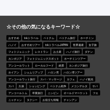
☆その他の気になるキーワード☆
おすすめ
tnkトラベル
ベトナム
ベトナム旅行
ホーチミン
ハノイ
おすすめツアー
tnkトラベルJAPAN
世界遺産
女子旅
フォトジェニック
レストラン
お土産
ハノイ旅行
ダナン
カンボジア
フォトジェニックスポット
ホーチミンツアー
アンコールワット
ローカルフード
絶景
カンボジア旅行
ホイアン
シェムリアップ
ハロン湾
ハロン湾ツアー
アンコールワット旅行
スパ・マッサージ
カフェ
ハノイ観光
スパ
久保
ショッピング
ベトナム戦争
メコンデルタ
サパ
アンコールトム
卒業旅行
ニンビン
オールドマーケット
フエ
ニャチャン
タクシー
お役立ち情報
チャンアン