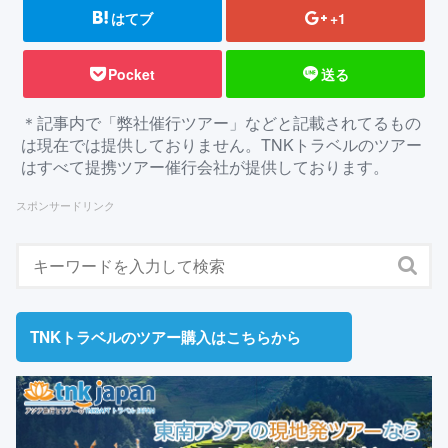
はてブ
+1
Pocket
送る
＊記事内で「弊社催行ツアー」などと記載されてるもの
は現在では提供しておりません。TNKトラベルのツアー
はすべて提携ツアー催行会社が提供しております。
スポンサードリンク
TNKトラベルのツアー購入はこちらから