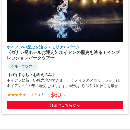
ホイアンの歴史を辿るメモリアルパーク！
《ダナン発ホテルお迎え》ホイアンの歴史を辿る！インプ
レッションパークツアー
グループツアー
【ガイドなし・お迎えのみ】
ホイアンに新しい観光地ができました！メインのメモリーショーは
ホイアンの400年の歴史を辿ります。現代までの移り変わりを最新テ
クノロジー、500人ものパフォーマー達が再現する様は正に圧巻。ま
$60～
4.5
(2)
たパーク内の5つのミニショーはとてもユニークで、言葉が分からな
くてもお楽しみいただく事ができます。
詳細はこちらから