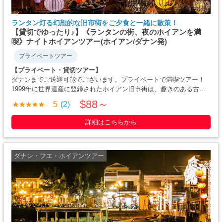
ランタン灯る幻想的な旧市街をご夕食と一緒に散策！
【貸切でゆったり♪】《ランタンの街、夜のホイアンを満
喫》ナイトホイアンツアー(ホイアン/ダナン発)
プライベートツアー
【プライベート・貸切ツアー】
ダナンまでご送迎可能でございます。プライベートで満喫ツアー！
1999年に世界遺産に登録されたホイアン旧市街は、趣きのある古い
木造建築、ベトナム・中国・フランス・日本と4カ国の文化が織り交
$88～
5
(2)
ぜられた情緒ある街並みです。 昼間とは雰囲気の異なる、きれいに
灯ったランタンの景色を楽し・・・・
詳細はこちらから
ダナン・フエ・ホイアンツアー