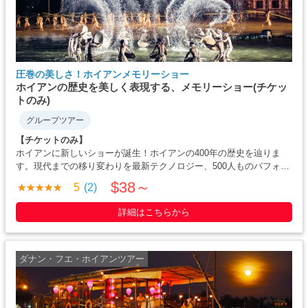
圧巻の美しさ！ホイアンメモリーショー
ホイアンの歴史を美しく表現する、メモリーショー(チケッ
トのみ)
グループツアー
【チケットのみ】
ホイアンに新しいショーが誕生！ホイアンの400年の歴史を辿りま
す。現代までの移り変わりを最新テクノロジー、500人ものパフォー
マー達が再現する様は正に圧巻。特にアオザイとノンラーを上手に
$38～
5
(2)
使い、それぞれの美しさを存分に表現した様は強く印象に残ること
間違いなし。
詳細はこちらから
ダナン・フエ・ホイアンツアー