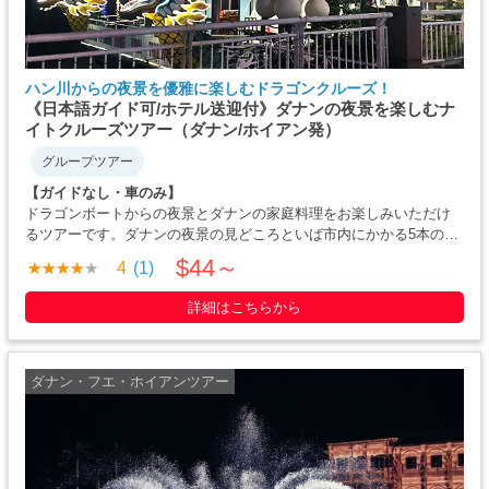
ハン川からの夜景を優雅に楽しむドラゴンクルーズ！
《日本語ガイド可/ホテル送迎付》ダナンの夜景を楽しむナ
イトクルーズツアー（ダナン/ホイアン発）
グループツアー
【ガイドなし・車のみ】
ドラゴンボートからの夜景とダナンの家庭料理をお楽しみいただけ
るツアーです。ダナンの夜景の見どころといば市内にかかる5本の橋
たち。それぞれ違う形でライトアップされており、このクルーズで
$44～
4
(1)
は4本の橋を間近からご覧になることができます・・・
詳細はこちらから
ダナン・フエ・ホイアンツアー