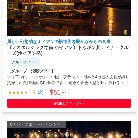
川から幻想的なホイアンの旧市街を眺めながらの食事
《ノスタルジックな街 ホイアン》トゥボン川ディナークル
ーズ(ホイアン発)
グループツアー
【グループ・混載ツアー】
ホイアンは、ベトナム・中国・フランス・日本と4カ国の文化が織り
交ぜられた情緒ある町並みです。 黄色や青色の壁と町に流れるトゥ
ボン川の落ち着いた風景は世界中の方から人気があり、穏やかな町
$81～
4
(2)
をきれいに灯ったランタンとの景色を楽しみながらの夕食はいかが
でしょうか。 ホイアン旧市街・・・・・
詳細はこちらから
ダナン・フエ・ホイアンツアー