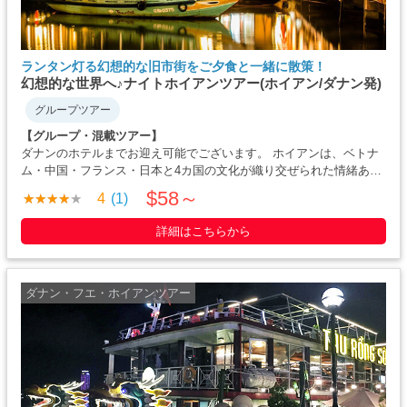
ランタン灯る幻想的な旧市街をご夕食と一緒に散策！
幻想的な世界へ♪ナイトホイアンツアー(ホイアン/ダナン発)
グループツアー
【グループ・混載ツアー】
ダナンのホテルまでお迎え可能でございます。 ホイアンは、ベトナ
ム・中国・フランス・日本と4カ国の文化が織り交ぜられた情緒ある
町並みです。 黄色や青色の壁と町に流れるトゥボン川の落ち着いた
$58～
4
(1)
風景は世界中の方から人気があります。きれいに灯った・・・・・
詳細はこちらから
ダナン・フエ・ホイアンツアー