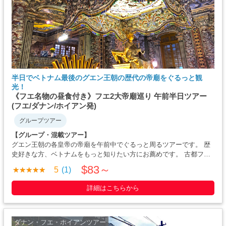
半日でベトナム最後のグエン王朝の歴代の帝廟をぐるっと観
光！
《フエ名物の昼食付き》フエ2大帝廟巡り 午前半日ツアー
(フエ/ダナン/ホイアン発)
グループツアー
【グループ・混載ツアー】
グエン王朝の各皇帝の帝廟を午前中でぐるっと周るツアーです。 歴
史好きな方、ベトナムをもっと知りたい方にお薦めです。 古都フエ
の郷愁漂う姿と共存する歴史的建築物は、かつてのユネスコ事務局
$83～
5
(1)
長も「賞賛すべき建築上のポエム」と大絶賛し、世界中から大勢の
お客様が歴史と複数の国の・・・・・
詳細はこちらから
ダナン・フエ・ホイアンツアー