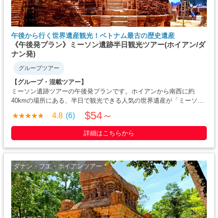
午後から行く世界遺産観光！ベトナム最古の歴史遺産
《午後発プラン》ミーソン遺跡半日観光ツアー(ホイアン/ダ
ナン発)
グループツアー
【グループ・混載ツアー】
ミーソン遺跡ツアーの午後発プランです。ホイアンから南西に約
40kmの場所にある、半日で観光できる人気の世界遺産が「ミーソ
ン」遺跡となります。 チャンパ王国の神聖な聖地の跡地となります
$54～
4.8
(6)
ので、「ミーソン聖域」と呼ばれることもあります・・・
詳細はこちらから
ダナン・フエ・ホイアンツアー