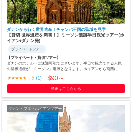
ダナンから行く世界遺産！チャンパ王国の聖域を見学
【貸切 世界遺産を満喫！】ミーソン遺跡半日観光ツアー(ホ
イアン/ダナン発)
プライベートツアー
【プライベート・貸切ツアー】
ダナンのホテルへご送迎可能でございます。半日で観光できる人気
の世界遺産が「ミーソン」遺跡となります。ホイアンから南西に約
40KMの場所にあり、約2時間で行くことができます。 チャンパ王国
$90～
5
(1)
の神聖な聖地の跡地となりますので、「ミーソン聖域」と呼ばれる
こともあります。 1999年に・・・・・
詳細はこちらから
ダナン・フエ・ホイアンツアー