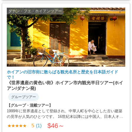
ダナン・フエ・ホイアンツアー
ホイアンの旧市街に散らばる観光名所と歴史を日本語ガイド
で！
《世界遺産の黄色い街》ホイアン市内観光半日ツアー(ホイ
アン/ダナン発)
グループツアー
【グループ・混載ツアー】
1999年に世界遺産として登録され、中華人町を中心とした古い建築
の見学が人気のひとつです。 16世紀末以降には中国人、日本人オラ
ンダ人などがこのホイアンに来航し国際貿易のひとつとして栄えた
$46～
5
(1)
町がホイアンです。1601年には、徳川家康に書簡を送ったこと