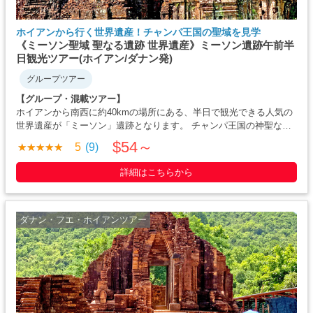
ホイアンから行く世界遺産！チャンパ王国の聖域を見学
《ミーソン聖域 聖なる遺跡 世界遺産》ミーソン遺跡午前半
日観光ツアー(ホイアン/ダナン発)
グループツアー
【グループ・混載ツアー】
ホイアンから南西に約40kmの場所にある、半日で観光できる人気の
世界遺産が「ミーソン」遺跡となります。 チャンパ王国の神聖な聖
地の跡地となりますので、「ミーソン聖域」と呼ばれることもあり
$54～
5
(9)
ます。 1999年にユネスコ世界遺産に登録され・・・
詳細はこちらから
ダナン・フエ・ホイアンツアー