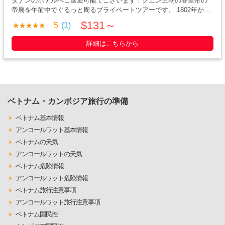
ダナンのホテルへご送迎可能でございます！グエン王朝の各皇帝の
帝廟を午前中でぐるっと周るプライベートツアーです。 1802年から
1945年までのベトナム最後の「グエン王朝」を収めていた13代続く
$131～
5
(1)
皇帝のうち、保存状態のよく特に有名な3人の皇帝の帝廟をご見学頂
きます。 それぞれベトナム・中国・・・・・
詳細はこちらから
ベトナム・カンボジア旅行の準備
ベトナム基本情報
アンコールワット基本情報
ベトナムの天気
アンコールワットの天気
ベトナム危険情報
アンコールワット危険情報
ベトナム旅行注意事項
アンコールワット旅行注意事項
ベトナム国民性