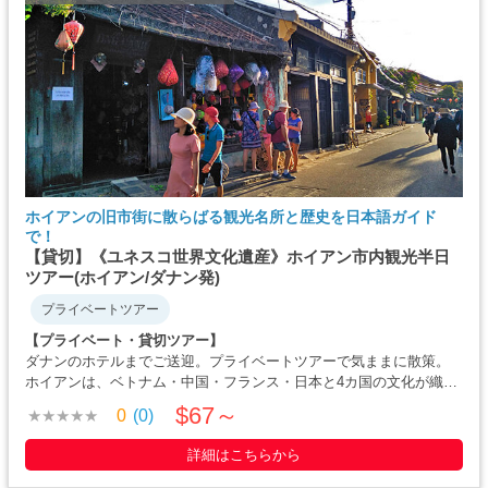
ホイアンの旧市街に散らばる観光名所と歴史を日本語ガイド
で！
【貸切】《ユネスコ世界文化遺産》ホイアン市内観光半日
ツアー(ホイアン/ダナン発)
プライベートツアー
【プライベート・貸切ツアー】
ダナンのホテルまでご送迎。プライベートツアーで気ままに散策。
ホイアンは、ベトナム・中国・フランス・日本と4カ国の文化が織り
交ぜられた情緒ある町並みで、黄色や青色の壁と町に流れるトゥボ
$67～
0
(0)
ン川の落ち着いた風景は世界中の方から人気があります。穏やかな
町を日本語ガイドと・・・・・
詳細はこちらから