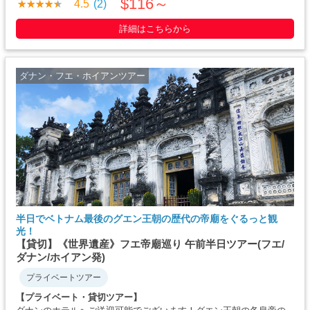
$116～
4.5
(2)
年に建立した禅寺です。 フエの代表するフォーン河沿い
に・・・・・
詳細はこちらから
ダナン・フエ・ホイアンツアー
半日でベトナム最後のグエン王朝の歴代の帝廟をぐるっと観
光！
【貸切】《世界遺産》フエ帝廟巡り 午前半日ツアー(フエ/
ダナン/ホイアン発)
プライベートツアー
【プライベート・貸切ツアー】