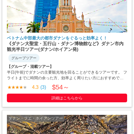
ベトナム中部最大の都市ダナンをぐるっと効率よく！
《ダナン大聖堂・五行山・ダナン博物館など》ダナン市内
観光半日ツアー(ダナン/ホイアン発)
グループツアー
【グループ・混載ツアー】
半日(午前)でダナンの主要観光地を回ることができるツアーです。 フ
ライトまでに時間の余った方、効率よく周りたい方におすすめで
す。 ダナン市は元々は小さな漁村で、ホイアンでの南蛮貿易が活躍
$54～
4.3
(3)
しており、ダナンは田舎でした。18世紀には貿易の拠点であったホ
イアン港がトゥボン川上流から・・・・・
詳細はこちらから
ダナン・フエ・ホイアンツアー