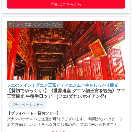
で・・・・・
詳細はこちらから
ダナン・フエ・ホイアンツアー
フエのメイン！グエン王宮とティエンムー寺をしっかり観光
【貸切でゆっくり♪】《世界遺産 グエン朝王宮を観光》フエ
王宮観光 午後半日ツアー(フエ/ダナン/ホイアン発)
プライベートツアー
【プライベート・貸切ツアー】
ダナンのホテルへご送迎が可能でございます。 時間がないけど、フ
エの観光はしたい！そんな方にお薦めの、フエに来たら外すことが
できない観光ルートプライベートツアーで。 ティエンムー寺は1601