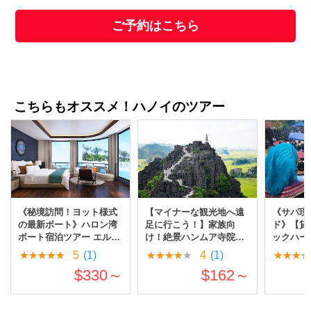
ご予約はこちら
こちらもオススメ！ハノイのツアー
《秘境訪問！ヨット様式
【マイナーな観光地へ遠
《サパ現
の最新ボート》ハロン湾
足に行こう！】家族向
ド》【貸
ボート宿泊ツアー エルメ
け！絶景ハンムア寺院&
ックハー
ス・クルーズ
トゥンニャム野鳥園ツア
5
(1)
4
(1)
ー
$330～
$162～