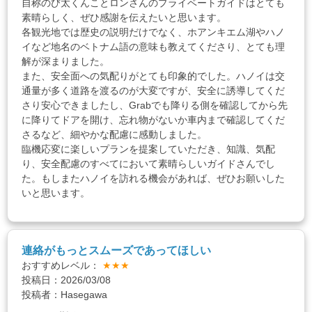
自称のび太くんことロンさんのプライベートガイドはとても
素晴らしく、ぜひ感謝を伝えたいと思います。
各観光地では歴史の説明だけでなく、ホアンキエム湖やハノ
イなど地名のベトナム語の意味も教えてくださり、とても理
解が深まりました。
また、安全面への気配りがとても印象的でした。ハノイは交
通量が多く道路を渡るのが大変ですが、安全に誘導してくだ
さり安心できましたし、Grabでも降りる側を確認してから先
に降りてドアを開け、忘れ物がないか車内まで確認してくだ
さるなど、細やかな配慮に感動しました。
臨機応変に楽しいプランを提案していただき、知識、気配
り、安全配慮のすべてにおいて素晴らしいガイドさんでし
た。もしまたハノイを訪れる機会があれば、ぜひお願いした
いと思います。
連絡がもっとスムーズであってほしい
おすすめレベル：
★★★
投稿日：2026/03/08
投稿者：Hasegawa