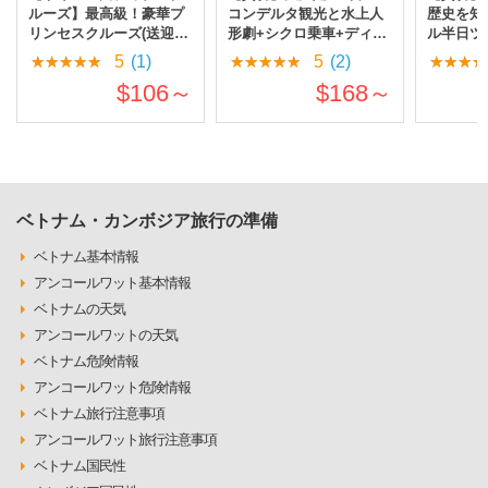
歴史を知
ルーズ】最高級！豪華プ
コンデルタ観光と水上人
ル半日ツ
リンセスクルーズ(送迎付
形劇+シクロ乗車+ディナ
発)【ラ
きガイド同行プラン)
ークルーズツアー
5
(1)
5
(2)
$106～
$168～
ベトナム・カンボジア旅行の準備
ベトナム基本情報
アンコールワット基本情報
ベトナムの天気
アンコールワットの天気
ベトナム危険情報
アンコールワット危険情報
ベトナム旅行注意事項
アンコールワット旅行注意事項
ベトナム国民性