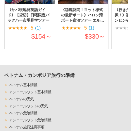
《サパ現地発英語ガイ
《秘境訪問！ヨット様式
《行きた
ド》【貸切】日曜限定バ
の最新ボート》ハロン湾
択！》観
ックハー市場見学ツアー
ボート宿泊ツアー エルメ
ンビン省
ス・クルーズ
プランツ
5
(1)
5
(1)
まで自由
$154～
$330～
ベトナム・カンボジア旅行の準備
ベトナム基本情報
アンコールワット基本情報
ベトナムの天気
アンコールワットの天気
ベトナム危険情報
アンコールワット危険情報
ベトナム旅行注意事項