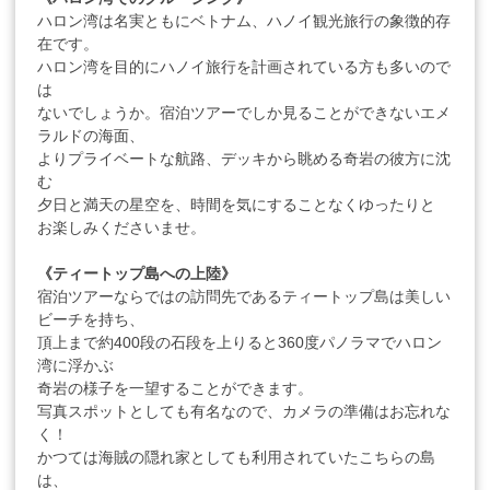
ハロン湾は名実ともにベトナム、ハノイ観光旅行の象徴的存
在です。
ハロン湾を目的にハノイ旅行を計画されている方も多いので
は
ないでしょうか。宿泊ツアーでしか見ることができないエメ
ラルドの海面、
よりプライベートな航路、デッキから眺める奇岩の彼方に沈
む
夕日と満天の星空を、時間を気にすることなくゆったりと
お楽しみくださいませ。
《ティートップ島への上陸》
宿泊ツアーならではの訪問先であるティートップ島は美しい
ビーチを持ち、
頂上まで約400段の石段を上りると360度パノラマでハロン
湾に浮かぶ
奇岩の様子を一望することができます。
写真スポットとしても有名なので、カメラの準備はお忘れな
く！
かつては海賊の隠れ家としても利用されていたこちらの島
は、