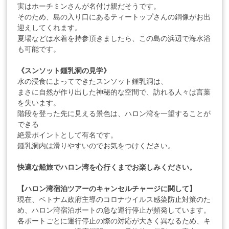
実はホーチミンさんが名付け親だそうです。
そのため、島の入り口にあるティートップさんの銅像がお出
迎えしてくれます。
夏場などは水着を持参頂きましたら、この島の浜辺で海水浴
も可能です。
《スンソット鍾乳洞の見学》
水の浸食によってできたスンソット鍾乳洞は、
まさに自然が作り出した神秘的な空間で、訪れる人々は言葉
を失います。
階段を登った先に見える景色は、ハロン湾を一望することが
できる
絶景ポイントとして有名です。
鍾乳洞内は滑りやすいのでお気をつけください。
快適な船旅でハロン湾を心行くまでお楽しみください。
【ハロン湾宿泊ツアーのキャンセルチャージに関して】
現在、ベトナム政府主導のコロナウイルス感染防止対策のた
め、ハロン湾宿泊ボートの急な運行停止が頻発しています。
各ボートごとに運行停止の際の対応が大きく異なるため、キ